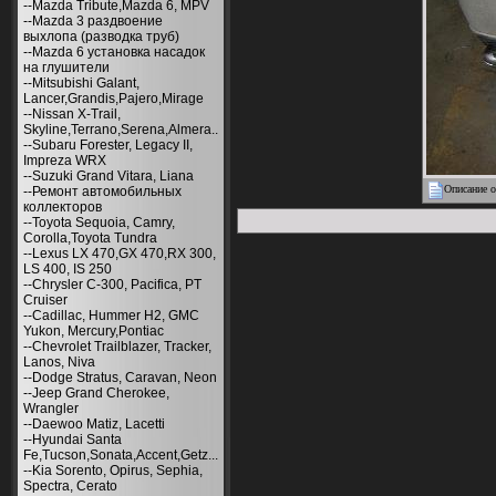
--Mazda Tribute,Mazda 6, MPV
--Mazda 3 раздвоение
выхлопа (разводка труб)
--Mazda 6 установка насадок
на глушители
--Mitsubishi Galant,
Lancer,Grandis,Pajero,Mirage
--Nissan X-Trail,
Skyline,Terrano,Serena,Almera..
--Subaru Forester, Legacy II,
Impreza WRX
--Suzuki Grand Vitara, Liana
Описание о
--Ремонт автомобильных
коллекторов
--Toyota Sequoia, Camry,
Corolla,Toyota Tundra
--Lexus LX 470,GX 470,RX 300,
LS 400, IS 250
--Chrysler С-300, Pacifica, PT
Cruiser
--Cadillac, Hummer H2, GMC
Yukon, Mercury,Pontiac
--Chevrolet Trailblazer, Tracker,
Lanos, Niva
--Dodge Stratus, Caravan, Neon
--Jeep Grand Cherokee,
Wrangler
--Daewoo Matiz, Lacetti
--Hyundai Santa
Fe,Tucson,Sonata,Accent,Getz...
--Kia Sorento, Opirus, Sephia,
Spectra, Cerato