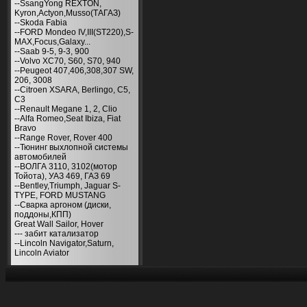
--SsangYong REXTON,
Kyron,Actyon,Musso(ТАГАЗ)
--Skoda Fabia
--FORD Mondeo IV,III(ST220),S-
MAX,Focus,Galaxy...
--Saab 9-5, 9-3, 900
--Volvo XC70, S60, S70, 940
--Peugeot 407,406,308,307 SW,
206, 3008
--Citroen XSARA, Berlingo, С5,
С3
--Renault Megane 1, 2, Clio
--Alfa Romeo,Seat Ibiza, Fiat
Bravo
--Range Rover, Rover 400
--Тюнинг выхлопной системы
автомобилей
--ВОЛГА 3110, 3102(мотор
Тойота), УАЗ 469, ГАЗ 69
--Bentley,Triumph, Jaguar S-
TYPE, FORD MUSTANG
--Сварка аргоном (диски,
поддоны,КПП)
Great Wall Sailor, Hover
--- забит катализатор
--Lincoln Navigator,Saturn,
Lincoln Aviator