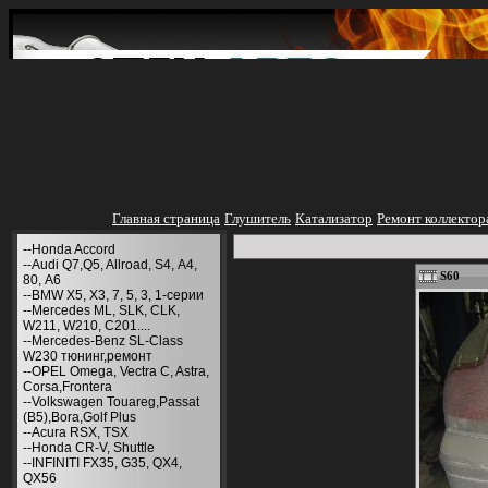
Главная страница
Глушитель
Катализатор
Ремонт коллектор
--Honda Accord
--Audi Q7,Q5, Allroad, S4, А4,
S60
80, A6
--BMW X5, X3, 7, 5, 3, 1-серии
--Mercedes ML, SLK, CLK,
W211, W210, С201....
--Mercedes-Benz SL-Class
W230 тюнинг,ремонт
--OPEL Omega, Vectra C, Astra,
Corsa,Frontera
--Volkswagen Touareg,Passat
(B5),Bora,Golf Plus
--Acura RSX, TSX
--Honda CR-V, Shuttle
--INFINITI FX35, G35, QX4,
QX56