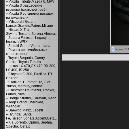
--Mazda Tribute,Mazda 6, MPV
--Mazda 3 раздвоение
выхлопа (разводка труб)
--Mazda 6 установка насадок
на глушители
--Mitsubishi Galant,
Lancer,Grandis,Pajero,Mirage
--Nissan X-Trail,
Skyline,Terrano,Serena,Almera..
--Subaru Forester, Legacy II,
Impreza WRX
--Suzuki Grand Vitara, Liana
вольво S60
--Ремонт автомобильных
коллекторов
--Toyota Sequoia, Camry,
Corolla,Toyota Tundra
--Lexus LX 470,GX 470,RX 300,
LS 400, IS 250
--Chrysler С-300, Pacifica, PT
Cruiser
--Cadillac, Hummer H2, GMC
Yukon, Mercury,Pontiac
--Chevrolet Trailblazer, Tracker,
Lanos, Niva
--Dodge Stratus, Caravan, Neon
--Jeep Grand Cherokee,
Wrangler
--Daewoo Matiz, Lacetti
--Hyundai Santa
Fe,Tucson,Sonata,Accent,Getz...
--Kia Sorento, Opirus, Sephia,
Spectra, Cerato