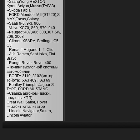
--SsangYong REXTON,
Kyron,Actyon,Musso(ТАГАЗ)
--Skoda Fabia
--FORD Mondeo IV,III(ST220),S-
MAX,Focus,Galaxy...
--Saab 9-5, 9-3, 900
--Volvo XC70, S60, S70, 940
--Peugeot 407,406,308,307 SW,
206, 3008
--Citroen XSARA, Berlingo, С5,
С3
--Renault Megane 1, 2, Clio
--Alfa Romeo,Seat Ibiza, Fiat
Bravo
--Range Rover, Rover 400
--Тюнинг выхлопной системы
автомобилей
--ВОЛГА 3110, 3102(мотор
Тойота), УАЗ 469, ГАЗ 69
--Bentley,Triumph, Jaguar S-
TYPE, FORD MUSTANG
--Сварка аргоном (диски,
поддоны,КПП)
Great Wall Sailor, Hover
--- забит катализатор
--Lincoln Navigator,Saturn,
Lincoln Aviator