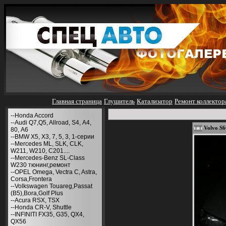
Главная страница
Глушитель
Катализатор
Ремонт коллектор
--Honda Accord
--Audi Q7,Q5, Allroad, S4, А4,
Volvo S6
80, A6
--BMW X5, X3, 7, 5, 3, 1-серии
--Mercedes ML, SLK, CLK,
W211, W210, С201....
--Mercedes-Benz SL-Class
W230 тюнинг,ремонт
--OPEL Omega, Vectra C, Astra,
Corsa,Frontera
--Volkswagen Touareg,Passat
(B5),Bora,Golf Plus
--Acura RSX, TSX
--Honda CR-V, Shuttle
--INFINITI FX35, G35, QX4,
QX56