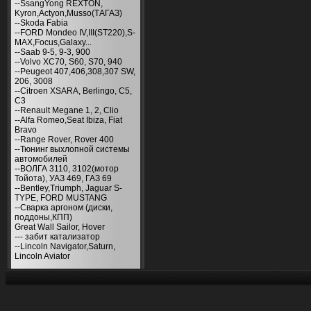
--SsangYong REXTON,
Kyron,Actyon,Musso(ТАГАЗ)
--Skoda Fabia
--FORD Mondeo IV,III(ST220),S-
MAX,Focus,Galaxy...
--Saab 9-5, 9-3, 900
--Volvo XC70, S60, S70, 940
--Peugeot 407,406,308,307 SW,
206, 3008
--Citroen XSARA, Berlingo, С5,
С3
--Renault Megane 1, 2, Clio
--Alfa Romeo,Seat Ibiza, Fiat
Bravo
--Range Rover, Rover 400
--Тюнинг выхлопной системы
автомобилей
--ВОЛГА 3110, 3102(мотор
Тойота), УАЗ 469, ГАЗ 69
--Bentley,Triumph, Jaguar S-
TYPE, FORD MUSTANG
--Сварка аргоном (диски,
поддоны,КПП)
Great Wall Sailor, Hover
--- забит катализатор
--Lincoln Navigator,Saturn,
Lincoln Aviator