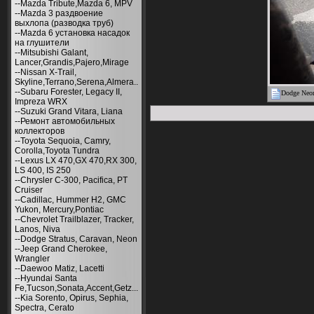
--Mazda Tribute,Mazda 6, MPV
--Mazda 3 раздвоение
выхлопа (разводка труб)
--Mazda 6 установка насадок
на глушители
--Mitsubishi Galant,
Lancer,Grandis,Pajero,Mirage
--Nissan X-Trail,
Skyline,Terrano,Serena,Almera..
--Subaru Forester, Legacy II,
Dodge Neo
Impreza WRX
--Suzuki Grand Vitara, Liana
--Ремонт автомобильных
коллекторов
--Toyota Sequoia, Camry,
Corolla,Toyota Tundra
--Lexus LX 470,GX 470,RX 300,
LS 400, IS 250
--Chrysler С-300, Pacifica, PT
Cruiser
--Cadillac, Hummer H2, GMC
Yukon, Mercury,Pontiac
--Chevrolet Trailblazer, Tracker,
Lanos, Niva
--Dodge Stratus, Caravan, Neon
--Jeep Grand Cherokee,
Wrangler
--Daewoo Matiz, Lacetti
--Hyundai Santa
Fe,Tucson,Sonata,Accent,Getz...
--Kia Sorento, Opirus, Sephia,
Spectra, Cerato