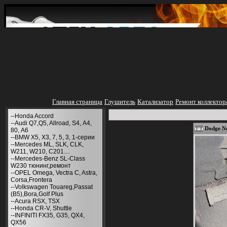
Главная страница
Глушитель
Катализатор
Ремонт коллектор
--Honda Accord
--Audi Q7,Q5, Allroad, S4, А4,
Dodge N
80, A6
--BMW X5, X3, 7, 5, 3, 1-серии
--Mercedes ML, SLK, CLK,
W211, W210, С201....
--Mercedes-Benz SL-Class
W230 тюнинг,ремонт
--OPEL Omega, Vectra C, Astra,
Corsa,Frontera
--Volkswagen Touareg,Passat
(B5),Bora,Golf Plus
--Acura RSX, TSX
--Honda CR-V, Shuttle
--INFINITI FX35, G35, QX4,
QX56