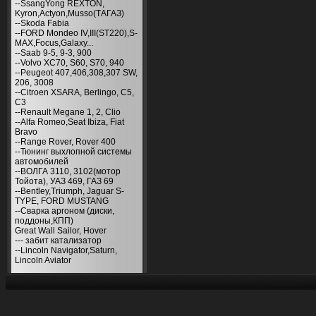
--SsangYong REXTON,
Kyron,Actyon,Musso(ТАГАЗ)
--Skoda Fabia
--FORD Mondeo IV,III(ST220),S-
MAX,Focus,Galaxy...
--Saab 9-5, 9-3, 900
--Volvo XC70, S60, S70, 940
--Peugeot 407,406,308,307 SW,
206, 3008
--Citroen XSARA, Berlingo, С5,
С3
--Renault Megane 1, 2, Clio
--Alfa Romeo,Seat Ibiza, Fiat
Bravo
--Range Rover, Rover 400
--Тюнинг выхлопной системы
автомобилей
--ВОЛГА 3110, 3102(мотор
Тойота), УАЗ 469, ГАЗ 69
--Bentley,Triumph, Jaguar S-
TYPE, FORD MUSTANG
--Сварка аргоном (диски,
поддоны,КПП)
Great Wall Sailor, Hover
--- забит катализатор
--Lincoln Navigator,Saturn,
Lincoln Aviator