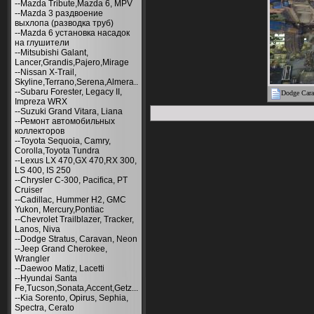
--Mazda Tribute,Mazda 6, MPV
--Mazda 3 раздвоение
выхлопа (разводка труб)
--Mazda 6 установка насадок
на глушители
--Mitsubishi Galant,
Lancer,Grandis,Pajero,Mirage
--Nissan X-Trail,
Skyline,Terrano,Serena,Almera..
--Subaru Forester, Legacy II,
Dodge Cara
Impreza WRX
--Suzuki Grand Vitara, Liana
--Ремонт автомобильных
коллекторов
--Toyota Sequoia, Camry,
Corolla,Toyota Tundra
--Lexus LX 470,GX 470,RX 300,
LS 400, IS 250
--Chrysler С-300, Pacifica, PT
Cruiser
--Cadillac, Hummer H2, GMC
Yukon, Mercury,Pontiac
--Chevrolet Trailblazer, Tracker,
Lanos, Niva
--Dodge Stratus, Caravan, Neon
--Jeep Grand Cherokee,
Wrangler
--Daewoo Matiz, Lacetti
--Hyundai Santa
Fe,Tucson,Sonata,Accent,Getz...
--Kia Sorento, Opirus, Sephia,
Spectra, Cerato