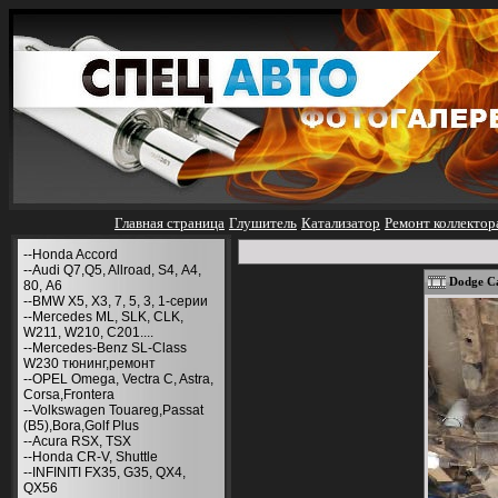
Главная страница
Глушитель
Катализатор
Ремонт коллектор
--Honda Accord
--Audi Q7,Q5, Allroad, S4, А4,
Dodge Ca
80, A6
--BMW X5, X3, 7, 5, 3, 1-серии
--Mercedes ML, SLK, CLK,
W211, W210, С201....
--Mercedes-Benz SL-Class
W230 тюнинг,ремонт
--OPEL Omega, Vectra C, Astra,
Corsa,Frontera
--Volkswagen Touareg,Passat
(B5),Bora,Golf Plus
--Acura RSX, TSX
--Honda CR-V, Shuttle
--INFINITI FX35, G35, QX4,
QX56