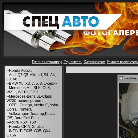
Главная страница
Глушитель
Катализатор
Ремонт коллектор
--Honda Accord
--Audi Q7,Q5, Allroad, S4, А4,
Cadillac
80, A6
--BMW X5, X3, 7, 5, 3, 1-серии
--Mercedes ML, SLK, CLK,
W211, W210, С201....
--Mercedes-Benz SL-Class
W230 тюнинг,ремонт
--OPEL Omega, Vectra C, Astra,
Corsa,Frontera
--Volkswagen Touareg,Passat
(B5),Bora,Golf Plus
--Acura RSX, TSX
--Honda CR-V, Shuttle
--INFINITI FX35, G35, QX4,
QX56