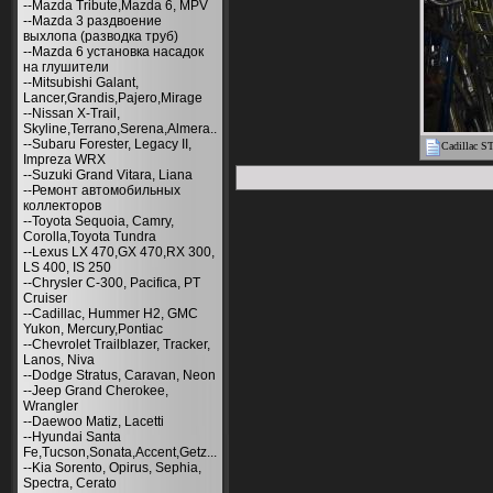
--Mazda Tribute,Mazda 6, MPV
--Mazda 3 раздвоение
выхлопа (разводка труб)
--Mazda 6 установка насадок
на глушители
--Mitsubishi Galant,
Lancer,Grandis,Pajero,Mirage
--Nissan X-Trail,
Skyline,Terrano,Serena,Almera..
--Subaru Forester, Legacy II,
Cadillac S
Impreza WRX
--Suzuki Grand Vitara, Liana
--Ремонт автомобильных
коллекторов
--Toyota Sequoia, Camry,
Corolla,Toyota Tundra
--Lexus LX 470,GX 470,RX 300,
LS 400, IS 250
--Chrysler С-300, Pacifica, PT
Cruiser
--Cadillac, Hummer H2, GMC
Yukon, Mercury,Pontiac
--Chevrolet Trailblazer, Tracker,
Lanos, Niva
--Dodge Stratus, Caravan, Neon
--Jeep Grand Cherokee,
Wrangler
--Daewoo Matiz, Lacetti
--Hyundai Santa
Fe,Tucson,Sonata,Accent,Getz...
--Kia Sorento, Opirus, Sephia,
Spectra, Cerato