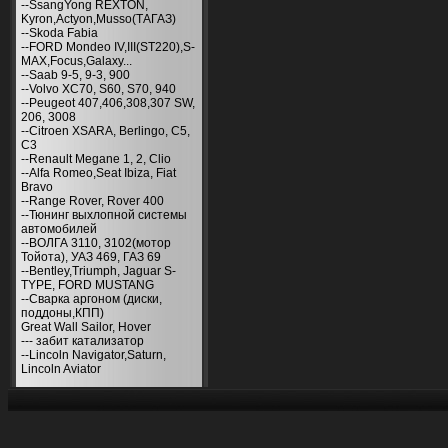
--SsangYong REXTON,
Kyron,Actyon,Musso(ТАГАЗ)
--Skoda Fabia
--FORD Mondeo IV,III(ST220),S-
MAX,Focus,Galaxy...
--Saab 9-5, 9-3, 900
--Volvo XC70, S60, S70, 940
--Peugeot 407,406,308,307 SW,
206, 3008
--Citroen XSARA, Berlingo, С5,
С3
--Renault Megane 1, 2, Clio
--Alfa Romeo,Seat Ibiza, Fiat
Bravo
--Range Rover, Rover 400
--Тюнинг выхлопной системы
автомобилей
--ВОЛГА 3110, 3102(мотор
Тойота), УАЗ 469, ГАЗ 69
--Bentley,Triumph, Jaguar S-
TYPE, FORD MUSTANG
--Сварка аргоном (диски,
поддоны,КПП)
Great Wall Sailor, Hover
--- забит катализатор
--Lincoln Navigator,Saturn,
Lincoln Aviator