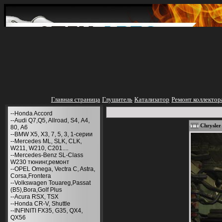
Главная страница
Глушитель
Катализатор
Ремонт коллектор
--Honda Accord
--Audi Q7,Q5, Allroad, S4, А4,
Chrysler
80, A6
--BMW X5, X3, 7, 5, 3, 1-серии
--Mercedes ML, SLK, CLK,
W211, W210, С201....
--Mercedes-Benz SL-Class
W230 тюнинг,ремонт
--OPEL Omega, Vectra C, Astra,
Corsa,Frontera
--Volkswagen Touareg,Passat
(B5),Bora,Golf Plus
--Acura RSX, TSX
--Honda CR-V, Shuttle
--INFINITI FX35, G35, QX4,
QX56