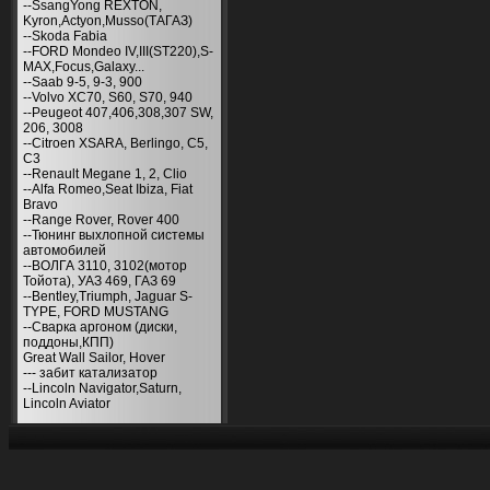
--SsangYong REXTON,
Kyron,Actyon,Musso(ТАГАЗ)
--Skoda Fabia
--FORD Mondeo IV,III(ST220),S-
MAX,Focus,Galaxy...
--Saab 9-5, 9-3, 900
--Volvo XC70, S60, S70, 940
--Peugeot 407,406,308,307 SW,
206, 3008
--Citroen XSARA, Berlingo, С5,
С3
--Renault Megane 1, 2, Clio
--Alfa Romeo,Seat Ibiza, Fiat
Bravo
--Range Rover, Rover 400
--Тюнинг выхлопной системы
автомобилей
--ВОЛГА 3110, 3102(мотор
Тойота), УАЗ 469, ГАЗ 69
--Bentley,Triumph, Jaguar S-
TYPE, FORD MUSTANG
--Сварка аргоном (диски,
поддоны,КПП)
Great Wall Sailor, Hover
--- забит катализатор
--Lincoln Navigator,Saturn,
Lincoln Aviator