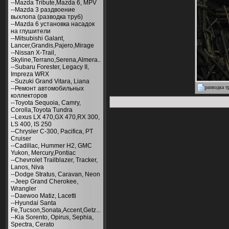
--Mazda Tribute,Mazda 6, MPV
--Mazda 3 раздвоение
выхлопа (разводка труб)
--Mazda 6 установка насадок
на глушители
--Mitsubishi Galant,
Lancer,Grandis,Pajero,Mirage
--Nissan X-Trail,
Skyline,Terrano,Serena,Almera..
--Subaru Forester, Legacy II,
Impreza WRX
--Suzuki Grand Vitara, Liana
разводка т
--Ремонт автомобильных
коллекторов
--Toyota Sequoia, Camry,
Corolla,Toyota Tundra
--Lexus LX 470,GX 470,RX 300,
LS 400, IS 250
--Chrysler С-300, Pacifica, PT
Cruiser
--Cadillac, Hummer H2, GMC
Yukon, Mercury,Pontiac
--Chevrolet Trailblazer, Tracker,
Lanos, Niva
--Dodge Stratus, Caravan, Neon
--Jeep Grand Cherokee,
Wrangler
--Daewoo Matiz, Lacetti
--Hyundai Santa
Fe,Tucson,Sonata,Accent,Getz...
--Kia Sorento, Opirus, Sephia,
Spectra, Cerato