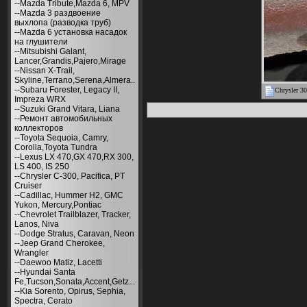
--Mazda Tribute,Mazda 6, MPV
--Mazda 3 раздвоение
выхлопа (разводка труб)
--Mazda 6 установка насадок
на глушители
--Mitsubishi Galant,
Lancer,Grandis,Pajero,Mirage
--Nissan X-Trail,
Skyline,Terrano,Serena,Almera..
--Subaru Forester, Legacy II,
Chrysler 3
Impreza WRX
--Suzuki Grand Vitara, Liana
--Ремонт автомобильных
коллекторов
--Toyota Sequoia, Camry,
Corolla,Toyota Tundra
--Lexus LX 470,GX 470,RX 300,
LS 400, IS 250
--Chrysler С-300, Pacifica, PT
Cruiser
--Cadillac, Hummer H2, GMC
Yukon, Mercury,Pontiac
--Chevrolet Trailblazer, Tracker,
Lanos, Niva
--Dodge Stratus, Caravan, Neon
--Jeep Grand Cherokee,
Wrangler
--Daewoo Matiz, Lacetti
--Hyundai Santa
Fe,Tucson,Sonata,Accent,Getz...
--Kia Sorento, Opirus, Sephia,
Spectra, Cerato