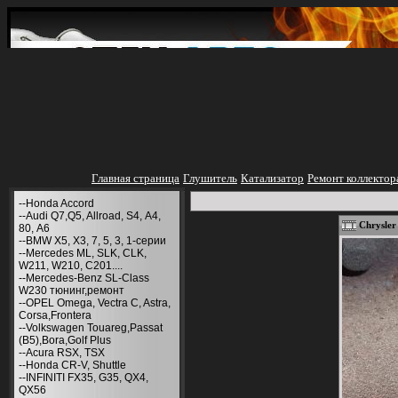
Главная страница
Глушитель
Катализатор
Ремонт коллектор
--Honda Accord
--Audi Q7,Q5, Allroad, S4, А4,
Chrysler
80, A6
--BMW X5, X3, 7, 5, 3, 1-серии
--Mercedes ML, SLK, CLK,
W211, W210, С201....
--Mercedes-Benz SL-Class
W230 тюнинг,ремонт
--OPEL Omega, Vectra C, Astra,
Corsa,Frontera
--Volkswagen Touareg,Passat
(B5),Bora,Golf Plus
--Acura RSX, TSX
--Honda CR-V, Shuttle
--INFINITI FX35, G35, QX4,
QX56