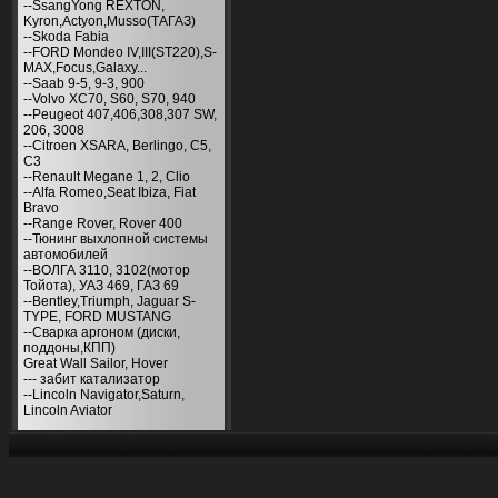
--SsangYong REXTON,
Kyron,Actyon,Musso(ТАГАЗ)
--Skoda Fabia
--FORD Mondeo IV,III(ST220),S-
MAX,Focus,Galaxy...
--Saab 9-5, 9-3, 900
--Volvo XC70, S60, S70, 940
--Peugeot 407,406,308,307 SW,
206, 3008
--Citroen XSARA, Berlingo, С5,
С3
--Renault Megane 1, 2, Clio
--Alfa Romeo,Seat Ibiza, Fiat
Bravo
--Range Rover, Rover 400
--Тюнинг выхлопной системы
автомобилей
--ВОЛГА 3110, 3102(мотор
Тойота), УАЗ 469, ГАЗ 69
--Bentley,Triumph, Jaguar S-
TYPE, FORD MUSTANG
--Сварка аргоном (диски,
поддоны,КПП)
Great Wall Sailor, Hover
--- забит катализатор
--Lincoln Navigator,Saturn,
Lincoln Aviator