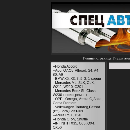
Главная страница
Глушител
--Honda Accord
--Audi Q7,Q5, Allroad, S4, А4,
80, A6
--BMW X5, X3, 7, 5, 3, 1-серии
--Mercedes ML, SLK, CLK,
W211, W210, С201....
--Mercedes-Benz SL-Class
W230 тюнинг,ремонт
--OPEL Omega, Vectra C, Astra,
Corsa,Frontera
--Volkswagen Touareg,Passat
(B5),Bora,Golf Plus
--Acura RSX, TSX
--Honda CR-V, Shuttle
--INFINITI FX35, G35, QX4,
QX56