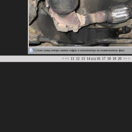
Сузуки гранд витара замена гофры и катализатора на пламягаситель фокс
<
<<
11
12
13
14
16
17
18
19
20
>>
>
[15]