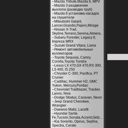
--Mazda Tribute,Mazda 6, MPV
--Mazda 3 раздвоение
выхлопа (разводка труб)
--Mazda 6 установка насадок
на глушители
--Mitsubishi Galant,
Lancer,Grandis,Pajero,Mirage
--Nissan X-Trail,
Skyline,Terrano,Serena,Almera..
--Subaru Forester, Legacy II,
Impreza WRX
--Suzuki Grand Vitara, Liana
--Ремонт автомобильных
коллекторов
--Toyota Sequoia, Camry,
Corolla,Toyota Tundra
--Lexus LX 470,GX 470,RX 300,
LS 400, IS 250
--Chrysler С-300, Pacifica, PT
Cruiser
--Cadillac, Hummer H2, GMC
Yukon, Mercury,Pontiac
--Chevrolet Trailblazer, Tracker,
Lanos, Niva
--Dodge Stratus, Caravan, Neon
--Jeep Grand Cherokee,
Wrangler
--Daewoo Matiz, Lacetti
--Hyundai Santa
Fe,Tucson,Sonata,Accent,Getz...
--Kia Sorento, Opirus, Sephia,
Spectra, Cerato