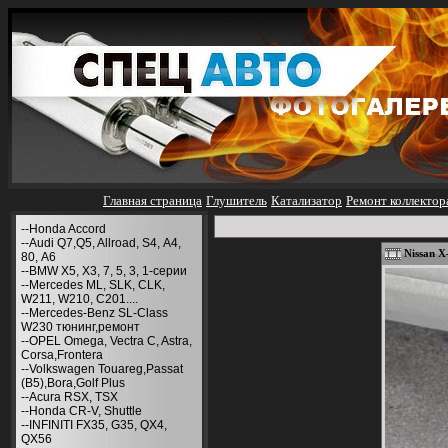
Главная страница
Глушитель
Катализатор
Ремонт коллектор
--Honda Accord
--Audi Q7,Q5, Allroad, S4, А4,
Nissan X
80, A6
--BMW X5, X3, 7, 5, 3, 1-серии
--Mercedes ML, SLK, CLK,
W211, W210, С201....
--Mercedes-Benz SL-Class
W230 тюнинг,ремонт
--OPEL Omega, Vectra C, Astra,
Corsa,Frontera
--Volkswagen Touareg,Passat
(B5),Bora,Golf Plus
--Acura RSX, TSX
--Honda CR-V, Shuttle
--INFINITI FX35, G35, QX4,
QX56