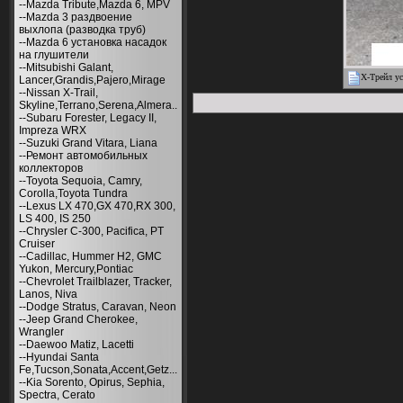
--Mazda Tribute,Mazda 6, MPV
--Mazda 3 раздвоение
выхлопа (разводка труб)
--Mazda 6 установка насадок
на глушители
--Mitsubishi Galant,
Х-Трейл ус
Lancer,Grandis,Pajero,Mirage
--Nissan X-Trail,
Skyline,Terrano,Serena,Almera..
--Subaru Forester, Legacy II,
Impreza WRX
--Suzuki Grand Vitara, Liana
--Ремонт автомобильных
коллекторов
--Toyota Sequoia, Camry,
Corolla,Toyota Tundra
--Lexus LX 470,GX 470,RX 300,
LS 400, IS 250
--Chrysler С-300, Pacifica, PT
Cruiser
--Cadillac, Hummer H2, GMC
Yukon, Mercury,Pontiac
--Chevrolet Trailblazer, Tracker,
Lanos, Niva
--Dodge Stratus, Caravan, Neon
--Jeep Grand Cherokee,
Wrangler
--Daewoo Matiz, Lacetti
--Hyundai Santa
Fe,Tucson,Sonata,Accent,Getz...
--Kia Sorento, Opirus, Sephia,
Spectra, Cerato