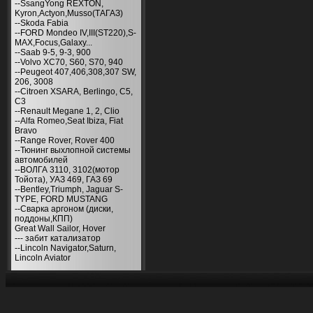
--SsangYong REXTON,
Kyron,Actyon,Musso(ТАГАЗ)
--Skoda Fabia
--FORD Mondeo IV,III(ST220),S-
MAX,Focus,Galaxy...
--Saab 9-5, 9-3, 900
--Volvo XC70, S60, S70, 940
--Peugeot 407,406,308,307 SW,
206, 3008
--Citroen XSARA, Berlingo, С5,
С3
--Renault Megane 1, 2, Clio
--Alfa Romeo,Seat Ibiza, Fiat
Bravo
--Range Rover, Rover 400
--Тюнинг выхлопной системы
автомобилей
--ВОЛГА 3110, 3102(мотор
Тойота), УАЗ 469, ГАЗ 69
--Bentley,Triumph, Jaguar S-
TYPE, FORD MUSTANG
--Сварка аргоном (диски,
поддоны,КПП)
Great Wall Sailor, Hover
--- забит катализатор
--Lincoln Navigator,Saturn,
Lincoln Aviator