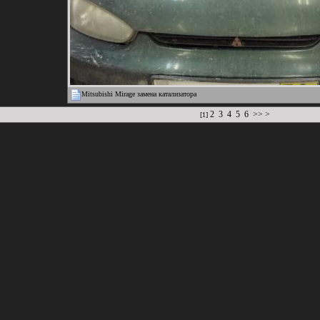
Mitsubishi Mirage замена катализатора
2
3
4
5
6
>>
>
[1]