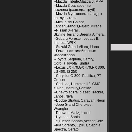
--Mazda Tribute,Mazda 6, MPV
--Mazda 3 раздвоение
выхлопа (разводка труб)
--Mazda 6 установка насадок
на глушители
--Mitsubishi Galant,
Lancer,Grandis,Pajero,Mirage
--Nissan X-Trail,
Skyline,Terrano,Serena,Almera..
--Subaru Forester, Legacy II,
Impreza WRX
--Suzuki Grand Vitara, Liana
--Ремонт автомобильных
коллекторов
--Toyota Sequoia, Camry,
Corolla,Toyota Tundra
--Lexus LX 470,GX 470,RX 300,
LS 400, IS 250
--Chrysler С-300, Pacifica, PT
Cruiser
--Cadillac, Hummer H2, GMC
Yukon, Mercury,Pontiac
--Chevrolet Trailblazer, Tracker,
Lanos, Niva
--Dodge Stratus, Caravan, Neon
--Jeep Grand Cherokee,
Wrangler
--Daewoo Matiz, Lacetti
--Hyundai Santa
Fe,Tucson,Sonata,Accent,Getz...
--Kia Sorento, Opirus, Sephia,
Spectra, Cerato