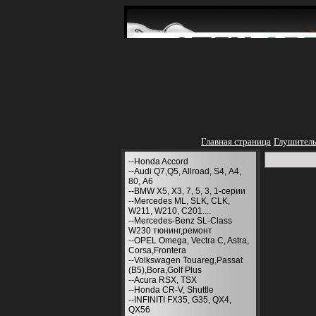
Главная страница
Глушител
--Honda Accord
--Audi Q7,Q5, Allroad, S4, А4,
80, A6
--BMW X5, X3, 7, 5, 3, 1-серии
--Mercedes ML, SLK, CLK,
W211, W210, С201....
--Mercedes-Benz SL-Class
W230 тюнинг,ремонт
--OPEL Omega, Vectra C, Astra,
Corsa,Frontera
--Volkswagen Touareg,Passat
(B5),Bora,Golf Plus
--Acura RSX, TSX
--Honda CR-V, Shuttle
--INFINITI FX35, G35, QX4,
QX56