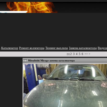
ь
Катализатор
Ремонт коллектора
Тюнинг выхлопа
Замена катализатора
Видеог
2
3
4
5
6
>>
>
[1]
Mitsubishi Mirage замена катализатора