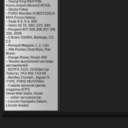
--SsangYong REXTON,
Kyron,Actyon,Musso(ТАГАЗ)
--Skoda Fabia
--FORD Mondeo IV,III(ST220),S-
MAX,Focus,Galaxy...
--Saab 9-5, 9-3, 900
--Volvo XC70, S60, S70, 940
--Peugeot 407,406,308,307 SW,
206, 3008
--Citroen XSARA, Berlingo, С5,
С3
--Renault Megane 1, 2, Clio
--Alfa Romeo,Seat Ibiza, Fiat
Bravo
--Range Rover, Rover 400
--Тюнинг выхлопной системы
автомобилей
--ВОЛГА 3110, 3102(мотор
Тойота), УАЗ 469, ГАЗ 69
--Bentley,Triumph, Jaguar S-
TYPE, FORD MUSTANG
--Сварка аргоном (диски,
поддоны,КПП)
Great Wall Sailor, Hover
--- забит катализатор
--Lincoln Navigator,Saturn,
Lincoln Aviator