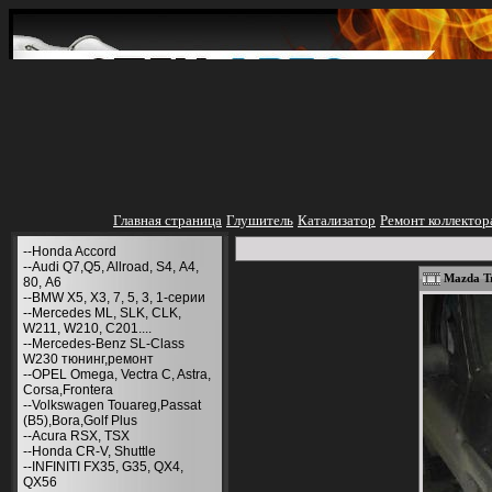
Главная страница
Глушитель
Катализатор
Ремонт коллектор
--Honda Accord
--Audi Q7,Q5, Allroad, S4, А4,
Mazda Tr
80, A6
--BMW X5, X3, 7, 5, 3, 1-серии
--Mercedes ML, SLK, CLK,
W211, W210, С201....
--Mercedes-Benz SL-Class
W230 тюнинг,ремонт
--OPEL Omega, Vectra C, Astra,
Corsa,Frontera
--Volkswagen Touareg,Passat
(B5),Bora,Golf Plus
--Acura RSX, TSX
--Honda CR-V, Shuttle
--INFINITI FX35, G35, QX4,
QX56