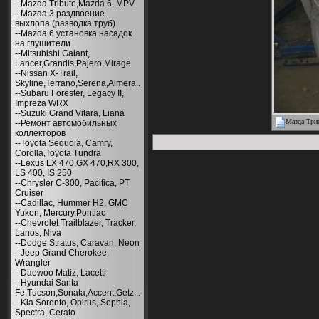
--Mazda Tribute,Mazda 6, MPV
--Mazda 3 раздвоение
выхлопа (разводка труб)
--Mazda 6 установка насадок
на глушители
--Mitsubishi Galant,
Lancer,Grandis,Pajero,Mirage
--Nissan X-Trail,
Skyline,Terrano,Serena,Almera..
--Subaru Forester, Legacy II,
Impreza WRX
--Suzuki Grand Vitara, Liana
Мазда Триб
--Ремонт автомобильных
коллекторов
--Toyota Sequoia, Camry,
Corolla,Toyota Tundra
--Lexus LX 470,GX 470,RX 300,
LS 400, IS 250
--Chrysler С-300, Pacifica, PT
Cruiser
--Cadillac, Hummer H2, GMC
Yukon, Mercury,Pontiac
--Chevrolet Trailblazer, Tracker,
Lanos, Niva
--Dodge Stratus, Caravan, Neon
--Jeep Grand Cherokee,
Wrangler
--Daewoo Matiz, Lacetti
--Hyundai Santa
Fe,Tucson,Sonata,Accent,Getz...
--Kia Sorento, Opirus, Sephia,
Spectra, Cerato