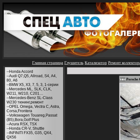
Главная страница
Глушитель
Катализатор
Ремонт коллектор
--Honda Accord
--Audi Q7,Q5, Allroad, S4, А4,
Porsche 
80, A6
--BMW X5, X3, 7, 5, 3, 1-серии
--Mercedes ML, SLK, CLK,
W211, W210, С201....
--Mercedes-Benz SL-Class
W230 тюнинг,ремонт
--OPEL Omega, Vectra C, Astra,
Corsa,Frontera
--Volkswagen Touareg,Passat
(B5),Bora,Golf Plus
--Acura RSX, TSX
--Honda CR-V, Shuttle
--INFINITI FX35, G35, QX4,
QX56