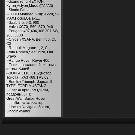
--SsangYong REXTON,
Kyron,Actyon,Musso(ТАГАЗ)
--Skoda Fabia
--FORD Mondeo IV,III(ST220),S-
MAX,Focus,Galaxy...
--Saab 9-5, 9-3, 900
--Volvo XC70, S60, S70, 940
--Peugeot 407,406,308,307 SW,
206, 3008
--Citroen XSARA, Berlingo, С5,
С3
--Renault Megane 1, 2, Clio
--Alfa Romeo,Seat Ibiza, Fiat
Bravo
--Range Rover, Rover 400
--Тюнинг выхлопной системы
автомобилей
--ВОЛГА 3110, 3102(мотор
Тойота), УАЗ 469, ГАЗ 69
--Bentley,Triumph, Jaguar S-
TYPE, FORD MUSTANG
--Сварка аргоном (диски,
поддоны,КПП)
Great Wall Sailor, Hover
--- забит катализатор
--Lincoln Navigator,Saturn,
Lincoln Aviator