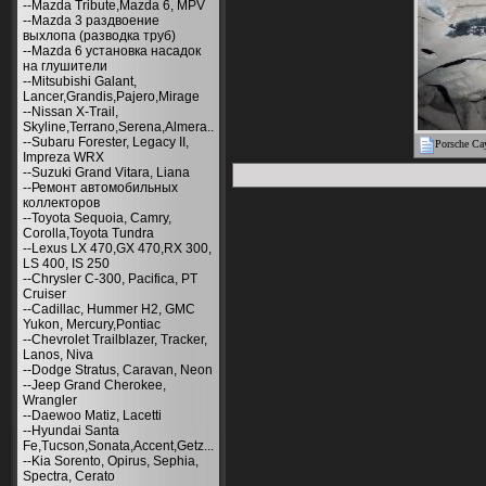
--Mazda Tribute,Mazda 6, MPV
--Mazda 3 раздвоение
выхлопа (разводка труб)
--Mazda 6 установка насадок
на глушители
--Mitsubishi Galant,
Lancer,Grandis,Pajero,Mirage
--Nissan X-Trail,
Skyline,Terrano,Serena,Almera..
--Subaru Forester, Legacy II,
Porsche Ca
Impreza WRX
--Suzuki Grand Vitara, Liana
--Ремонт автомобильных
коллекторов
--Toyota Sequoia, Camry,
Corolla,Toyota Tundra
--Lexus LX 470,GX 470,RX 300,
LS 400, IS 250
--Chrysler С-300, Pacifica, PT
Cruiser
--Cadillac, Hummer H2, GMC
Yukon, Mercury,Pontiac
--Chevrolet Trailblazer, Tracker,
Lanos, Niva
--Dodge Stratus, Caravan, Neon
--Jeep Grand Cherokee,
Wrangler
--Daewoo Matiz, Lacetti
--Hyundai Santa
Fe,Tucson,Sonata,Accent,Getz...
--Kia Sorento, Opirus, Sephia,
Spectra, Cerato